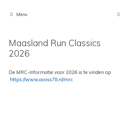
Ga
naar
Menu
de
inhoud
Maasland Run Classics
2026
De MRC-informatie voor 2026 is te vinden op
https://www.avoss78.nl/mrc